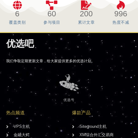
6
60
200
996
覆盖类别
参与项目
累计文章
热度不减
优选吧
我们争取定期更新文章，给大家提供更多的优选计划。
优选号
热点频道
爆款产品
VPS主机
Siteground主机
金融大鳄
XM综合外汇交易商