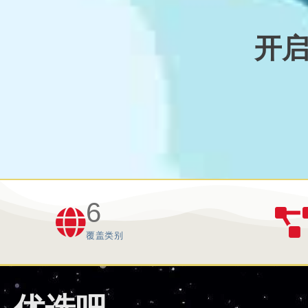
开
6
覆盖类别