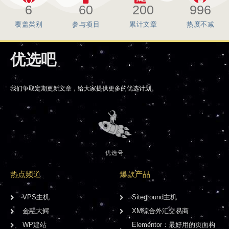
6
60
200
996
覆盖类别
参与项目
累计文章
热度不减
优选吧
我们争取定期更新文章，给大家提供更多的优选计划。
优选号
热点频道
爆款产品
VPS主机
Siteground主机
金融大鳄
XM综合外汇交易商
WP建站
Elementor：最好用的页面构