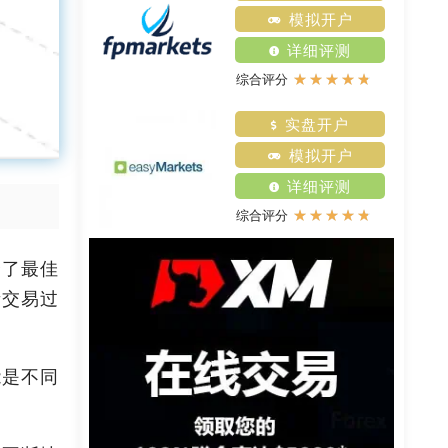
模拟开户
详细评测
★
★
★
★
★
综合评分
实盘开户
模拟开户
详细评测
★
★
★
★
★
综合评分
择了最佳
责交易过
能是不同